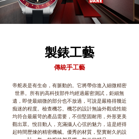
製錶工藝
傳統手工藝
帝舵表是有生命，有脈動的。它將帶你進入細微精密
世界。所有的高科技部件均經過嚴密測試，鉅細無
遺，即使最細微的部分也不放過，可說是嚴格得幾近
痴迷的程度。檢查機芯。機芯的設計無論外觀或性能
均符合最嚴苛的產品需要，不但堅固耐用，外形更美
觀出眾。悅目動人，充滿攝人心弦的魅力，這是經得
起時間歷煉的精密機械。優秀的材質，堅實耐久的設