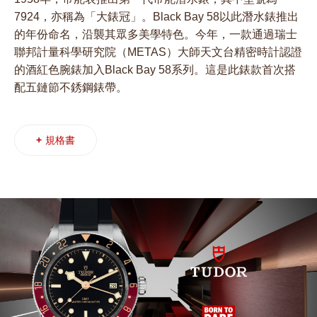
7924，亦稱為「大錶冠」。Black Bay 58以此潛水錶推出
的年份命名，沿襲其眾多美學特色。今年，一款通過瑞士
聯邦計量科學研究院（METAS）大師天文台精密時計認證
的酒紅色腕錶加入Black Bay 58系列。這是此錶款首次搭
配五鏈節不銹鋼錶帶。
+
規格書