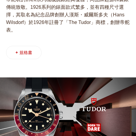
傳統致敬。1926系列的錶面款式繁多，並有四種尺寸選
擇，其取名為紀念品牌創辦人漢斯・威爾斯多夫（Hans
Wilsdorf）於1926年註冊了「The Tudor」商標，創辦帝舵
表。
+
規格書