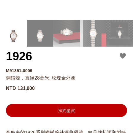
1926
M91351-0009
鋼錶殼，直徑28毫米, 玫瑰金外圈
NTD
131,000
預約鑒賞
帝舵表的1926系列機械腕錶經典優雅，向品牌起源和製錶