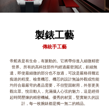
製錶工藝
傳統手工藝
帝舵表是有生命，有脈動的。它將帶你進入細微精密
世界。所有的高科技部件均經過嚴密測試，鉅細無
遺，即使最細微的部分也不放過，可說是嚴格得幾近
痴迷的程度。檢查機芯。機芯的設計無論外觀或性能
均符合最嚴苛的產品需要，不但堅固耐用，外形更美
觀出眾。悅目動人，充滿攝人心弦的魅力，這是經得
起時間歷煉的精密機械。優秀的材質，堅實耐久的設
計，每一枚腕錶都是獨一無二的精品。