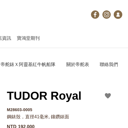
店資訊
寶鴻堂期刊
帝舵錶Ｘ阿靈基紅牛帆船隊
關於帝舵表
聯絡我們
TUDOR Royal
M28603-0005
鋼錶殼，直徑41毫米, 鑲鑽錶面
NTD
192,000