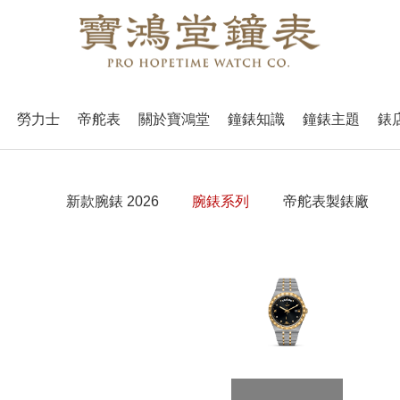
勞力士
帝舵表
關於寶鴻堂
鐘錶知識
鐘錶主題
錶
新款腕錶 2026
腕錶系列
帝舵表製錶廠