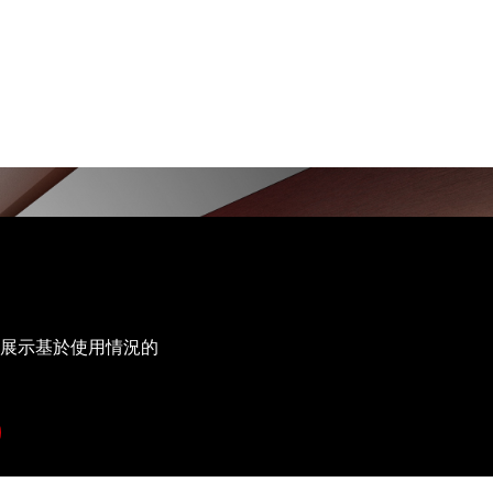
展⽰基於使⽤情況的