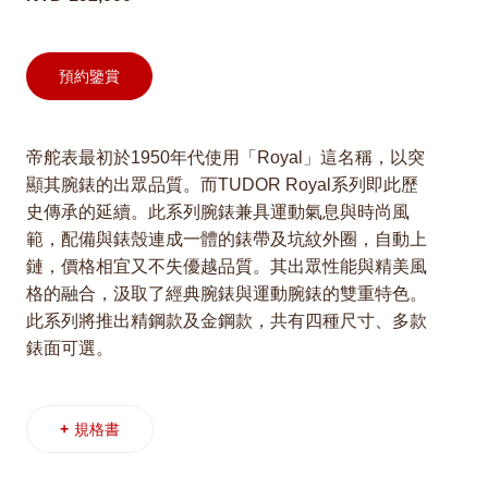
預約鑒賞
帝舵表最初於1950年代使用「Royal」這名稱，以突
顯其腕錶的出眾品質。而TUDOR Royal系列即此歷
史傳承的延續。此系列腕錶兼具運動氣息與時尚風
範，配備與錶殼連成一體的錶帶及坑紋外圈，自動上
鏈，價格相宜又不失優越品質。其出眾性能與精美風
格的融合，汲取了經典腕錶與運動腕錶的雙重特色。
此系列將推出精鋼款及金鋼款，共有四種尺寸、多款
錶面可選。
+
規格書