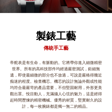
製錶工藝
傳統手工藝
帝舵表是有生命，有脈動的。它將帶你進入細微精密
世界。所有的高科技部件均經過嚴密測試，鉅細無
遺，即使最細微的部分也不放過，可說是嚴格得幾近
痴迷的程度。檢查機芯。機芯的設計無論外觀或性能
均符合最嚴苛的產品需要，不但堅固耐用，外形更美
觀出眾。悅目動人，充滿攝人心弦的魅力，這是經得
起時間歷煉的精密機械。優秀的材質，堅實耐久的設
計，每一枚腕錶都是獨一無二的精品。