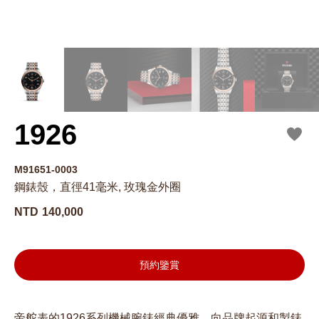
1926
M91651-0003
鋼錶殼，直徑41毫米, 玫瑰金外圈
NTD
140,000
預約鑒賞
帝舵表的1926系列機械腕錶經典優雅，向品牌起源和製錶