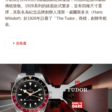
傳統致敬。1926系列的錶面款式繁多，並有四種尺寸選
擇，其取名為紀念品牌創辦人漢斯・威爾斯多夫（Hans
Wilsdorf）於1926年註冊了「The Tudor」商標，創辦帝舵
表。
+
規格書