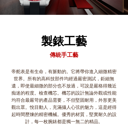
製錶工藝
傳統手工藝
帝舵表是有生命，有脈動的。它將帶你進入細微精密
世界。所有的高科技部件均經過嚴密測試，鉅細無
遺，即使最細微的部分也不放過，可說是嚴格得幾近
痴迷的程度。檢查機芯。機芯的設計無論外觀或性能
均符合最嚴苛的產品需要，不但堅固耐用，外形更美
觀出眾。悅目動人，充滿攝人心弦的魅力，這是經得
起時間歷煉的精密機械。優秀的材質，堅實耐久的設
計，每一枚腕錶都是獨一無二的精品。