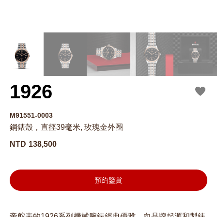
1926
M91551-0003
鋼錶殼，直徑39毫米, 玫瑰金外圈
NTD
138,500
預約鑒賞
帝舵表的1926系列機械腕錶經典優雅，向品牌起源和製錶