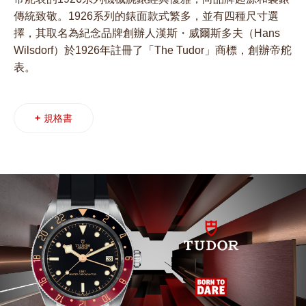
傳統致敬。1926系列的錶面款式繁多，並有四種尺寸選
擇，其取名為紀念品牌創辦人漢斯・威爾斯多夫（Hans
Wilsdorf）於1926年註冊了「The Tudor」商標，創辦帝舵
表。
+
規格書