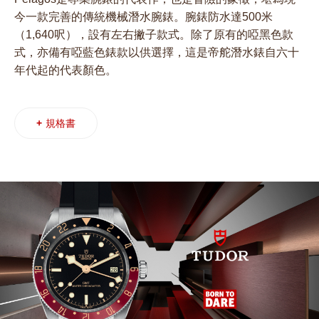
今一款完善的傳統機械潛水腕錶。腕錶防水達500米
（1,640呎），設有左右撇子款式。除了原有的啞黑色款
式，亦備有啞藍色錶款以供選擇，這是帝舵潛水錶自六十
年代起的代表顏色。
+
規格書