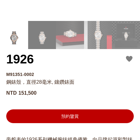
1926
M91351-0002
鋼錶殼，直徑28毫米, 鑲鑽錶面
NTD
151,500
預約鑒賞
帝舵表的1926系列機械腕錶經典優雅，向品牌起源和製錶