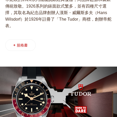
傳統致敬。1926系列的錶面款式繁多，並有四種尺寸選
擇，其取名為紀念品牌創辦人漢斯・威爾斯多夫（Hans
Wilsdorf）於1926年註冊了「The Tudor」商標，創辦帝舵
表。
+
規格書