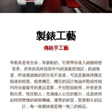
製錶工藝
傳統手工藝
帝舵表是有生命，有脈動的。它將帶你進入細微精密
世界。所有的高科技部件均經過嚴密測試，鉅細無
遺，即使最細微的部分也不放過，可說是嚴格得幾近
痴迷的程度。檢查機芯。機芯的設計無論外觀或性能
均符合最嚴苛的產品需要，不但堅固耐用，外形更美
觀出眾。悅目動人，充滿攝人心弦的魅力，這是經得
起時間歷煉的精密機械。優秀的材質，堅實耐久的設
計，每一枚腕錶都是獨一無二的精品。