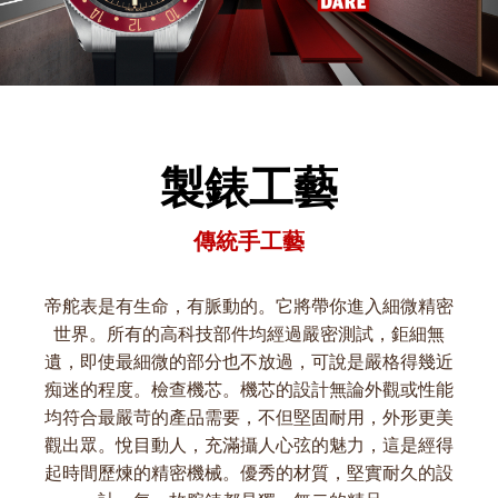
製錶工藝
傳統手工藝
帝舵表是有生命，有脈動的。它將帶你進入細微精密
世界。所有的高科技部件均經過嚴密測試，鉅細無
遺，即使最細微的部分也不放過，可說是嚴格得幾近
痴迷的程度。檢查機芯。機芯的設計無論外觀或性能
均符合最嚴苛的產品需要，不但堅固耐用，外形更美
觀出眾。悅目動人，充滿攝人心弦的魅力，這是經得
起時間歷煉的精密機械。優秀的材質，堅實耐久的設