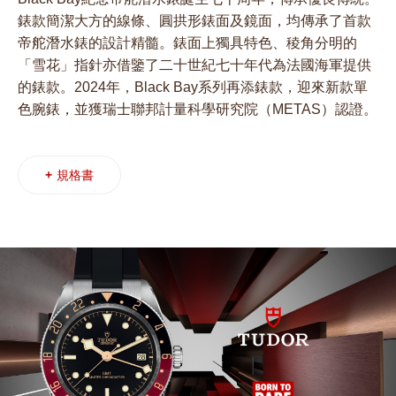
錶款簡潔大方的線條、圓拱形錶面及鏡面，均傳承了首款
帝舵潛水錶的設計精髓。錶面上獨具特色、稜角分明的
「雪花」指針亦借鑒了二十世紀七十年代為法國海軍提供
的錶款。2024年，Black Bay系列再添錶款，迎來新款單
色腕錶，並獲瑞士聯邦計量科學研究院（METAS）認證。
+
規格書