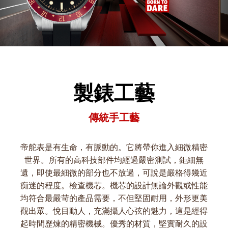
製錶工藝
傳統手工藝
帝舵表是有生命，有脈動的。它將帶你進入細微精密
世界。所有的高科技部件均經過嚴密測試，鉅細無
遺，即使最細微的部分也不放過，可說是嚴格得幾近
痴迷的程度。檢查機芯。機芯的設計無論外觀或性能
均符合最嚴苛的產品需要，不但堅固耐用，外形更美
觀出眾。悅目動人，充滿攝人心弦的魅力，這是經得
起時間歷煉的精密機械。優秀的材質，堅實耐久的設