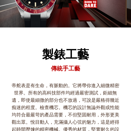
製錶工藝
傳統手工藝
帝舵表是有生命，有脈動的。它將帶你進入細微精密
世界。所有的高科技部件均經過嚴密測試，鉅細無
遺，即使最細微的部分也不放過，可說是嚴格得幾近
痴迷的程度。檢查機芯。機芯的設計無論外觀或性能
均符合最嚴苛的產品需要，不但堅固耐用，外形更美
觀出眾。悅目動人，充滿攝人心弦的魅力，這是經得
起時間歷煉的精密機械。優秀的材質，堅實耐久的設