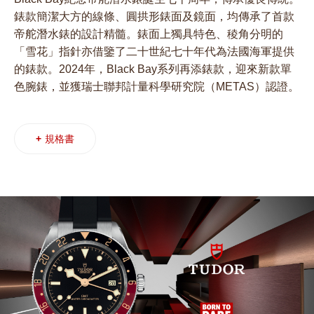
錶款簡潔大方的線條、圓拱形錶面及鏡面，均傳承了首款
帝舵潛水錶的設計精髓。錶面上獨具特色、稜角分明的
「雪花」指針亦借鑒了二十世紀七十年代為法國海軍提供
的錶款。2024年，Black Bay系列再添錶款，迎來新款單
色腕錶，並獲瑞士聯邦計量科學研究院（METAS）認證。
+
規格書