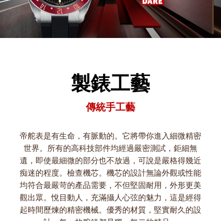
製錶工藝
傳統手工藝
帝舵表是有生命，有脈動的。它將帶你進入細微精密
世界。所有的高科技部件均經過嚴密測試，鉅細無
遺，即使最細微的部分也不放過，可說是嚴格得幾近
痴迷的程度。檢查機芯。機芯的設計無論外觀或性能
均符合最嚴苛的產品需要，不但堅固耐用，外形更美
觀出眾。悅目動人，充滿攝人心弦的魅力，這是經得
起時間歷煉的精密機械。優秀的材質，堅實耐久的設