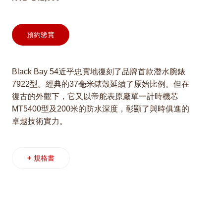
預約鑒賞
Black Bay 54近乎忠實地復刻了品牌首款潛水腕錶
7922型。經典的37毫米錶殼延續了原始比例。但在
復古的外觀下，它又以帝舵表原廠單一計時機芯
MT5400型及200米的防水深度，彰顯了與時俱進的
卓越技術實力。
+
規格書