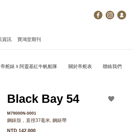
店資訊
寶鴻堂期刊
帝舵錶Ｘ阿靈基紅牛帆船隊
關於帝舵表
聯絡我們
Black Bay 54
M79000N-0001
鋼錶殼，直徑37毫米, 鋼錶帶
NTD
142,000