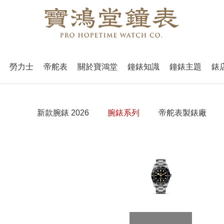
勞力士
帝舵表
關於寶鴻堂
鐘錶知識
鐘錶主題
錶
新款腕錶 2026
腕錶系列
帝舵表製錶廠