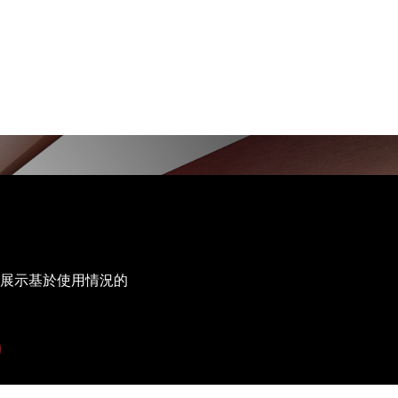
展⽰基於使⽤情況的