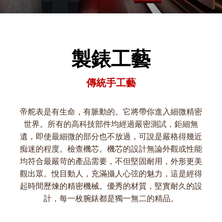
製錶工藝
傳統手工藝
帝舵表是有生命，有脈動的。它將帶你進入細微精密
世界。所有的高科技部件均經過嚴密測試，鉅細無
遺，即使最細微的部分也不放過，可說是嚴格得幾近
痴迷的程度。檢查機芯。機芯的設計無論外觀或性能
均符合最嚴苛的產品需要，不但堅固耐用，外形更美
觀出眾。悅目動人，充滿攝人心弦的魅力，這是經得
起時間歷煉的精密機械。優秀的材質，堅實耐久的設
計，每一枚腕錶都是獨一無二的精品。