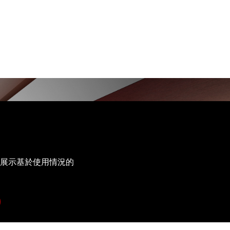
展⽰基於使⽤情況的