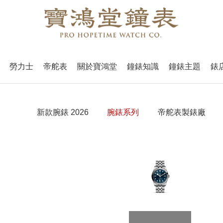
勞力士
帝舵表
關於寶鴻堂
鐘錶知識
鐘錶主題
錶
新款腕錶 2026
腕錶系列
帝舵表製錶廠