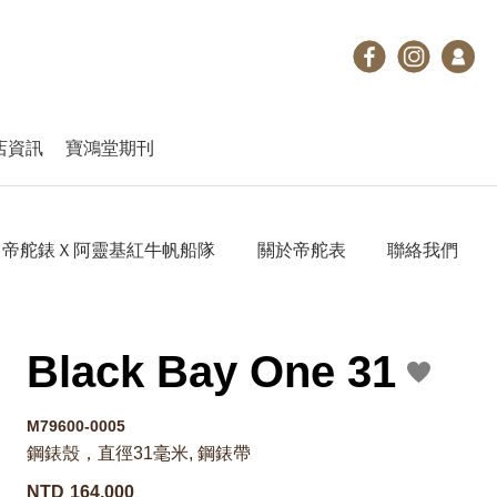
店資訊
寶鴻堂期刊
帝舵錶Ｘ阿靈基紅牛帆船隊
關於帝舵表
聯絡我們
Black Bay One 31
M79600-0005
鋼錶殼，直徑31毫米, 鋼錶帶
NTD
164,000