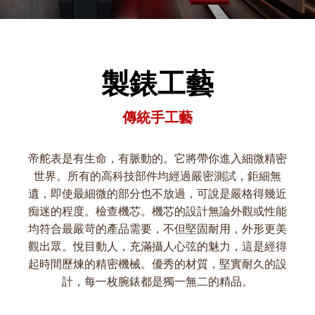
製錶工藝
傳統手工藝
帝舵表是有生命，有脈動的。它將帶你進入細微精密
世界。所有的高科技部件均經過嚴密測試，鉅細無
遺，即使最細微的部分也不放過，可說是嚴格得幾近
痴迷的程度。檢查機芯。機芯的設計無論外觀或性能
均符合最嚴苛的產品需要，不但堅固耐用，外形更美
觀出眾。悅目動人，充滿攝人心弦的魅力，這是經得
起時間歷煉的精密機械。優秀的材質，堅實耐久的設
計，每一枚腕錶都是獨一無二的精品。