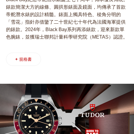
錶款簡潔大方的線條、圓拱形錶面及鏡面，均傳承了首款
帝舵潛水錶的設計精髓。錶面上獨具特色、稜角分明的
「雪花」指針亦借鑒了二十世紀七十年代為法國海軍提供
的錶款。2024年，Black Bay系列再添錶款，迎來新款單
色腕錶，並獲瑞士聯邦計量科學研究院（METAS）認證。
+
規格書