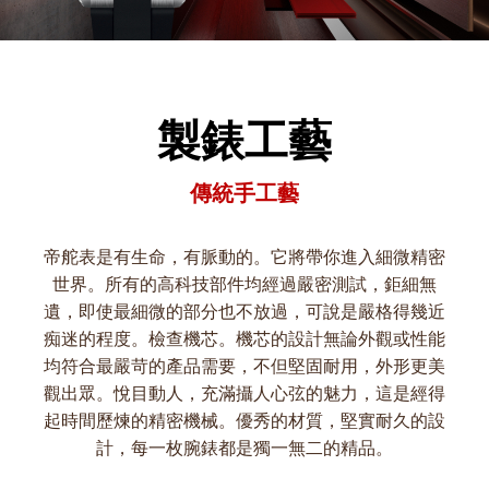
製錶工藝
傳統手工藝
帝舵表是有生命，有脈動的。它將帶你進入細微精密
世界。所有的高科技部件均經過嚴密測試，鉅細無
遺，即使最細微的部分也不放過，可說是嚴格得幾近
痴迷的程度。檢查機芯。機芯的設計無論外觀或性能
均符合最嚴苛的產品需要，不但堅固耐用，外形更美
觀出眾。悅目動人，充滿攝人心弦的魅力，這是經得
起時間歷煉的精密機械。優秀的材質，堅實耐久的設
計，每一枚腕錶都是獨一無二的精品。