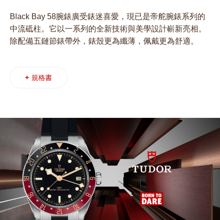
Black Bay 58腕錶廣受錶迷喜愛，現已是帝舵腕錶系列的
中流砥柱。它以一系列的全新技術與美學設計嶄新亮相。
除配備五鏈節錶帶外，錶殼更為纖薄，佩戴更為舒適。
+
規格書