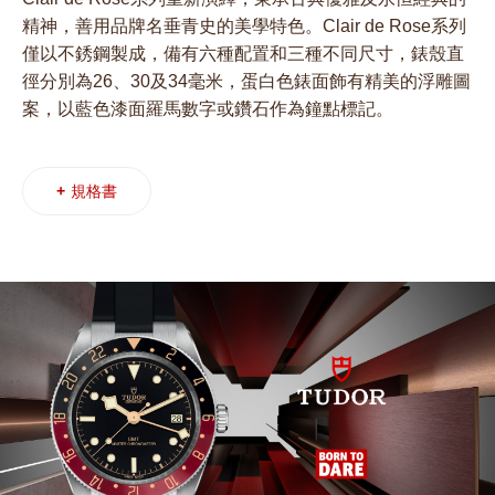
精神，善用品牌名垂青史的美學特色。Clair de Rose系列
僅以不銹鋼製成，備有六種配置和三種不同尺寸，錶殼直
徑分別為26、30及34毫米，蛋白色錶面飾有精美的浮雕圖
案，以藍色漆面羅馬數字或鑽石作為鐘點標記。
+
規格書