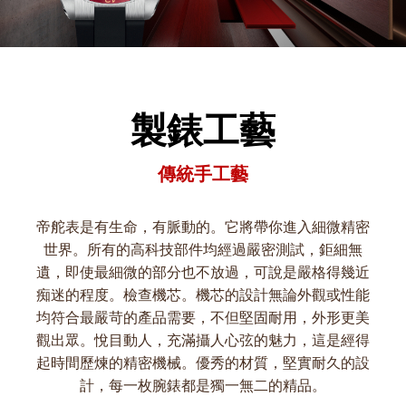
製錶工藝
傳統手工藝
帝舵表是有生命，有脈動的。它將帶你進入細微精密
世界。所有的高科技部件均經過嚴密測試，鉅細無
遺，即使最細微的部分也不放過，可說是嚴格得幾近
痴迷的程度。檢查機芯。機芯的設計無論外觀或性能
均符合最嚴苛的產品需要，不但堅固耐用，外形更美
觀出眾。悅目動人，充滿攝人心弦的魅力，這是經得
起時間歷煉的精密機械。優秀的材質，堅實耐久的設
計，每一枚腕錶都是獨一無二的精品。