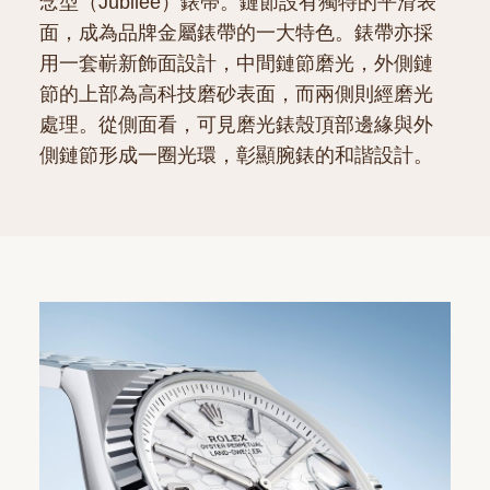
念型（Jubilee）錶帶。鏈節設有獨特的平滑表
面，成為品牌金屬錶帶的一大特色。錶帶亦採
用一套嶄新飾面設計，中間鏈節磨光，外側鏈
節的上部為高科技磨砂表面，而兩側則經磨光
處理。從側面看，可見磨光錶殼頂部邊緣與外
側鏈節形成一圈光環，彰顯腕錶的和諧設計。