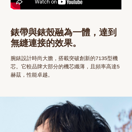
錶帶與錶殼融為一體，達到
無縫連接的效果。
腕錶設計時尚大膽，搭載突破創新的7135型機
芯。它較品牌大部分的機芯纖薄，且頻率高達5
赫茲，性能卓越。