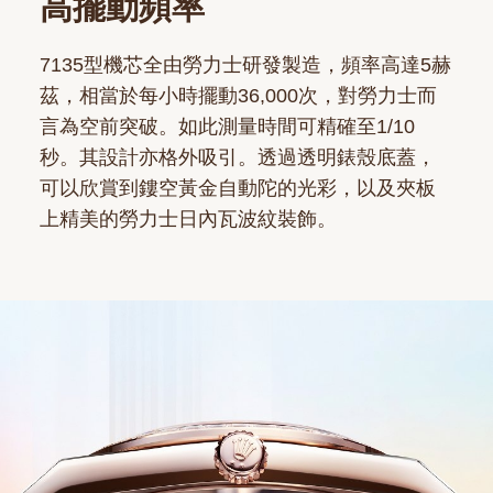
高擺動頻率
7135型機芯全由勞力士研發製造，頻率高達5赫
茲，相當於每小時擺動36,000次，對勞力士而
言為空前突破。如此測量時間可精確至1/10
秒。其設計亦格外吸引。透過透明錶殼底蓋，
可以欣賞到鏤空黃金自動陀的光彩，以及夾板
上精美的勞力士日內瓦波紋裝飾。