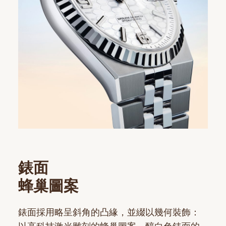
錶面
蜂巢圖案
錶面採用略呈斜角的凸緣，並綴以幾何裝飾：