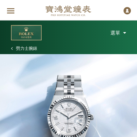
選單
勞力士腕錶