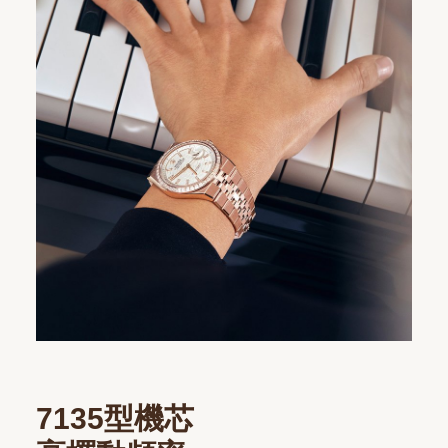
7135型機芯