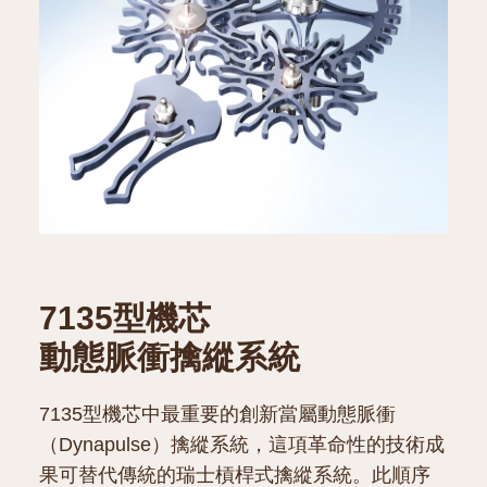
7135型機芯
動態脈衝擒縱系統
7135型機芯中最重要的創新當屬動態脈衝
（Dynapulse）擒縱系統，這項革命性的技術成
果可替代傳統的瑞士槓桿式擒縱系統。此順序