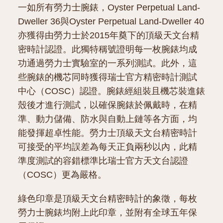
一如所有勞力士腕錶，Oyster Perpetual Land-
Dweller 36與Oyster Perpetual Land-Dweller 40
亦獲得由勞力士於2015年奠下的頂級天文台精
密時計認證。此獨特稱號證明每一枚腕錶均成
功通過勞力士實驗室的一系列測試。此外，這
些腕錶的機芯同時獲得瑞士官方精密時計測試
中心（COSC）認證。腕錶經組裝且機芯裝進錶
殼後才進行測試，以確保腕錶於佩戴時，在精
準、動力儲備、防水與自動上鏈等各方面，均
能發揮超卓性能。勞力士頂級天文台精密時計
可接受的平均誤差為每天正負兩秒以內，此精
準度測試的容錯標準比瑞士官方天文台認證
（COSC）更為嚴格。
綠色印章是頂級天文台精密時計的象徵，每枚
勞力士腕錶均附上此印章，並附有全球五年保