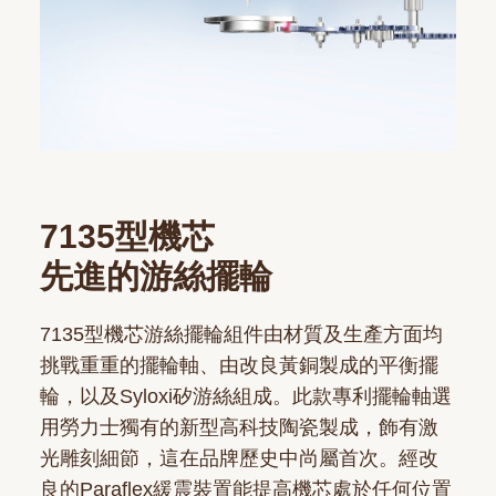
7135型機芯
先進的游絲擺輪
7135型機芯游絲擺輪組件由材質及生產方面均
挑戰重重的擺輪軸、由改良黃銅製成的平衡擺
輪，以及Syloxi矽游絲組成。此款專利擺輪軸選
用勞力士獨有的新型高科技陶瓷製成，飾有激
光雕刻細節，這在品牌歷史中尚屬首次。經改
良的Paraflex緩震裝置能提高機芯處於任何位置