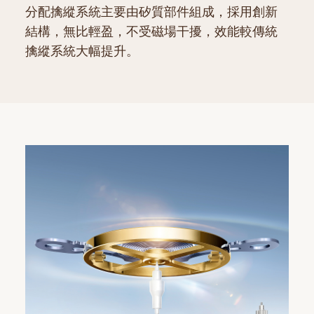
分配擒縱系統主要由矽質部件組成，採用創新
結構，無比輕盈，不受磁場干擾，效能較傳統
擒縱系統大幅提升。