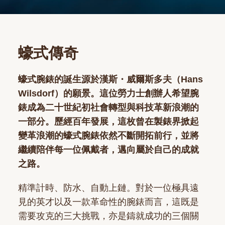
蠔式傳奇
蠔式腕錶的誕生源於漢斯・威爾斯多夫（Hans
Wilsdorf）的願景。這位勞力士創辦人希望腕
錶成為二十世紀初社會轉型與科技革新浪潮的
一部分。歷經百年發展，這枚曾在製錶界掀起
變革浪潮的蠔式腕錶依然不斷開拓前行，並將
繼續陪伴每一位佩戴者，邁向屬於自己的成就
之路。
精準計時、防水、自動上鏈。對於一位極具遠
見的英才以及一款革命性的腕錶而言，這既是
需要攻克的三大挑戰，亦是鑄就成功的三個關