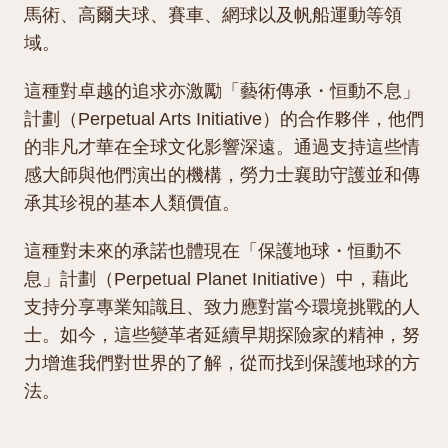
馬術、高爾夫球、賽車、網球以及帆船運動等領
域。
這種對卓越的追求亦激勵「藝術傳承・恒動不息」
計劃（Perpetual Arts Initiative）的合作夥伴，他們
的非凡才華在全球文化影響深遠。通過支持這些情
感大師與他們演出的機構，勞力士襄助守護並和傳
承其珍視的基本人類價值。
這種對未來的承諾也體現在「保護地球・恒動不
息」計劃（Perpetual Planet Initiative）中，藉此
支持分享專業知識且、致力應對當今環境挑戰的人
士。如今，這些變革者延續早期探險家的精神，努
力增進我們對世界的了解，從而找到保護地球的方
法。