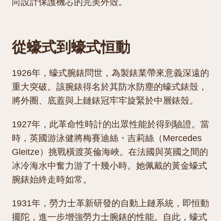
向設計保護機芯的完美外殼。
從蠔式到蠔式恒動
1926年，蠔式腕錶問世，為製錶業帶來意義深遠的
重大突破。該腕錶得名於其防水防塵的蠔式錶殼，
將外圈、底蓋與上鏈錶冠牢牢旋緊於中層錶殼。
1927年，此革命性時計的出眾性能於得到驗證。當
時，英國游泳健將梅賽迪絲・吉莉絲（Mercedes
Gleitze）挑戰橫渡英倫海峽。在法國與英國之間的
冰冷海水中奮力游了十幾小時。她佩戴的黃金蠔式
腕錶始終走時如常。
1931年，勞力士革新研發的自動上鏈系統，即恒動
擺陀，進一步增強勞力士腕錶的性能。自此，蠔式