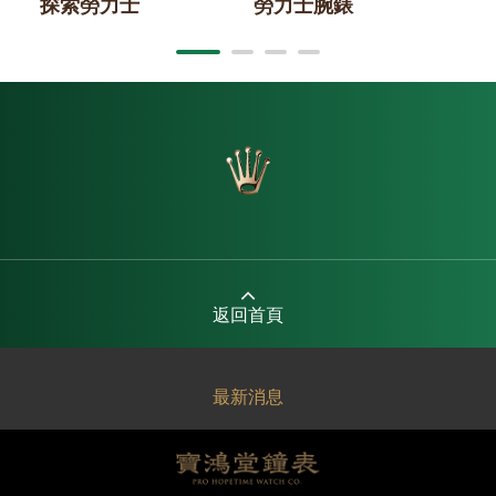
探索勞力士
勞力士腕錶
2
返回首頁
最新消息
關於寶鴻堂