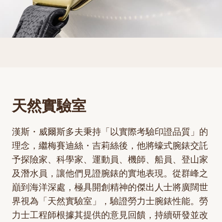
天然實驗室
漢斯・威爾斯多夫秉持「以實際考驗印證品質」的
理念，繼梅賽迪絲・吉莉絲後，他將蠔式腕錶交託
予探險家、科學家、運動員、機師、船員、登山家
及潛水員，讓他們見證腕錶的實地表現。從群峰之
巔到海洋深處，極具開創精神的傑出人士將廣闊世
界視為「天然實驗室」，驗證勞力士腕錶性能。勞
力士工程師根據其提供的意見回饋，持續研發並改