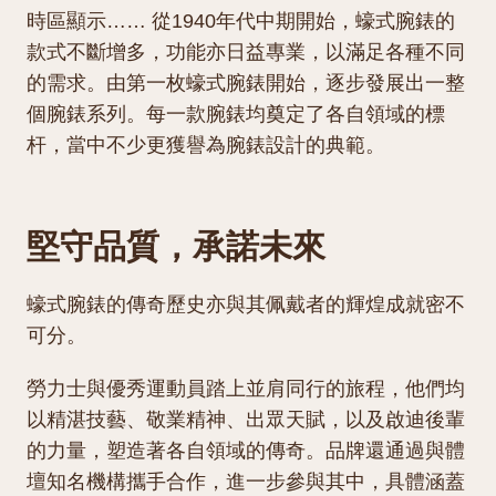
時區顯示…… 從1940年代中期開始，蠔式腕錶的
款式不斷增多，功能亦日益專業，以滿足各種不同
的需求。由第一枚蠔式腕錶開始，逐步發展出一整
個腕錶系列。每一款腕錶均奠定了各自領域的標
杆，當中不少更獲譽為腕錶設計的典範。
堅守品質，承諾未來
蠔式腕錶的傳奇歷史亦與其佩戴者的輝煌成就密不
可分。
勞力士與優秀運動員踏上並肩同行的旅程，他們均
以精湛技藝、敬業精神、出眾天賦，以及啟迪後輩
的力量，塑造著各自領域的傳奇。品牌還通過與體
壇知名機構攜手合作，進一步參與其中，具體涵蓋