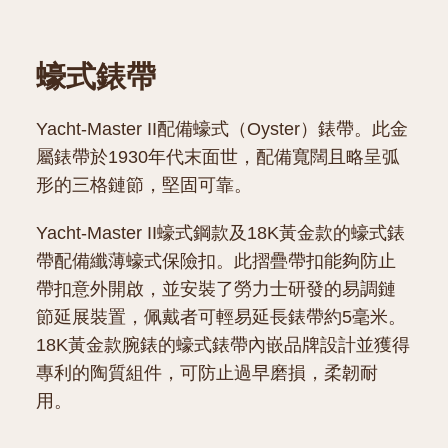
蠔式錶帶
Yacht-Master II配備蠔式（Oyster）錶帶。此金
屬錶帶於1930年代末面世，配備寬闊且略呈弧
形的三格鏈節，堅固可靠。
Yacht-Master II蠔式鋼款及18K黃金款的蠔式錶
帶配備纖薄蠔式保險扣。此摺疊帶扣能夠防止
帶扣意外開啟，並安裝了勞力士研發的易調鏈
節延展裝置，佩戴者可輕易延長錶帶約5毫米。
18K黃金款腕錶的蠔式錶帶內嵌品牌設計並獲得
專利的陶質組件，可防止過早磨損，柔韌耐
用。