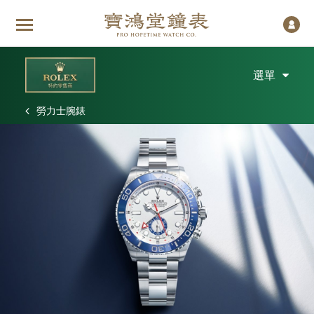
選單
勞力士腕錶