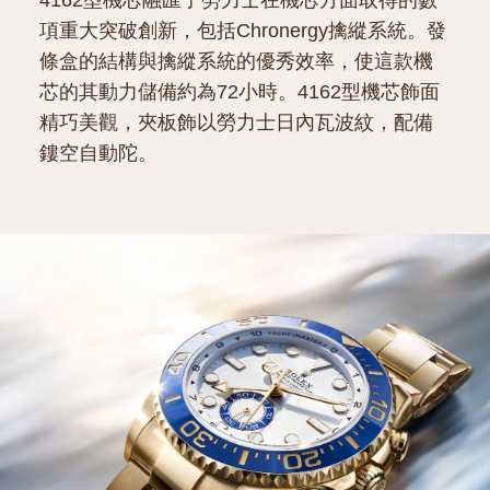
4162型機芯融匯了勞力士在機芯方面取得的數
項重大突破創新，包括Chronergy擒縱系統。發
條盒的結構與擒縱系統的優秀效率，使這款機
芯的其動力儲備約為72小時。4162型機芯飾面
精巧美觀，夾板飾以勞力士日內瓦波紋，配備
鏤空自動陀。