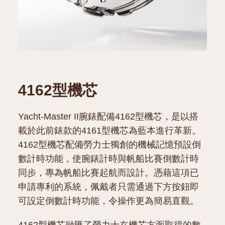
4162型機芯
Yacht-Master II腕錶配備4162型機芯，是以搭
載於此前錶款的4161型機芯為藍本進行革新。
4162型機芯配備勞力士獨創的機械記憶預設倒
數計時功能，使腕錶計時與帆船比賽倒數計時
同步，專為帆船比賽起航而設計。憑藉這項已
申請專利的系統，佩戴者只需通過下方按鈕即
可設定倒數計時功能，令操作更為簡易直觀。