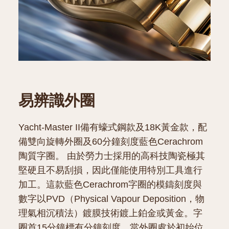
易辨識外圈
Yacht-Master II備有蠔式鋼款及18K黃金款，配
備雙向旋轉外圈及60分鐘刻度藍色Cerachrom
陶質字圈。 由於勞力士採用的高科技陶瓷極其
堅硬且不易刮損，因此僅能使用特別工具進行
加工。這款藍色Cerachrom字圈的模鑄刻度與
數字以PVD（Physical Vapour Deposition，物
理氣相沉積法）鍍膜技術鍍上鉑金或黃金。字
圈首15分鐘標有分鐘刻度。當外圈處於初始位