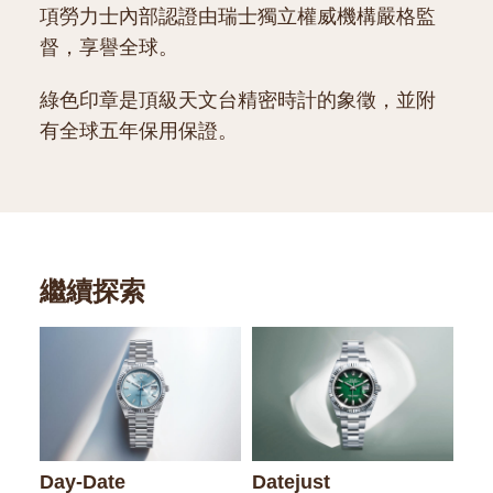
項勞力士內部認證由瑞士獨立權威機構嚴格監
督，享譽全球。
綠色印章是頂級天文台精密時計的象徵，並附
有全球五年保用保證。
繼續探索
Day-Date
Datejust
La