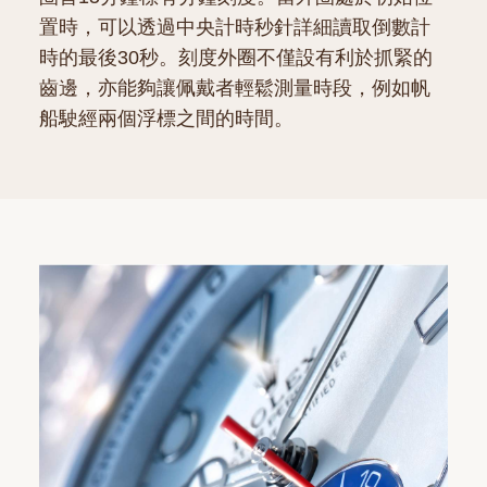
置時，可以透過中央計時秒針詳細讀取倒數計
時的最後30秒。刻度外圈不僅設有利於抓緊的
齒邊，亦能夠讓佩戴者輕鬆測量時段，例如帆
船駛經兩個浮標之間的時間。