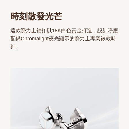
時刻散發光芒
這款勞力士袖扣以18K白色黃金打造，設計呼應
配備Chromalight夜光顯示的勞力士專業錶款時
針。